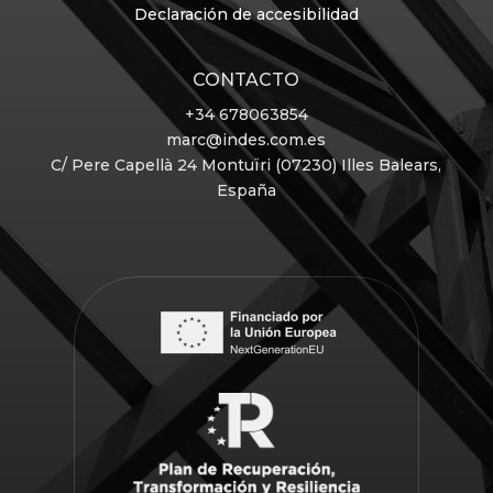
Declaración de accesibilidad
CONTACTO
+34 678063854
marc@indes.com.es
C/ Pere Capellà 24
Montuïri (07230) Illes Balears,
España